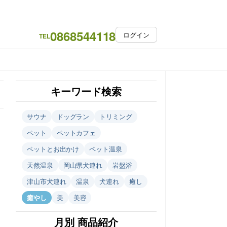
0868544118
ログイン
TEL
キーワード検索
サウナ
ドッグラン
トリミング
ペット
ペットカフェ
ペットとお出かけ
ペット温泉
天然温泉
岡山県犬連れ
岩盤浴
津山市犬連れ
温泉
犬連れ
癒し
癒やし
美
美容
月別 商品紹介