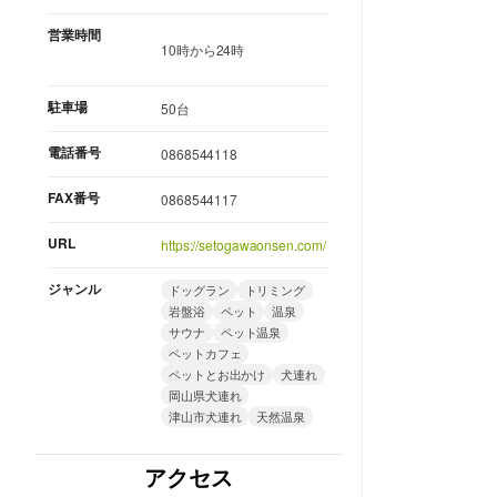
営業時間
10時から24時
駐車場
50台
電話番号
0868544118
FAX番号
0868544117
URL
https://setogawaonsen.com/
ジャンル
ドッグラン
トリミング
岩盤浴
ペット
温泉
サウナ
ペット温泉
ペットカフェ
ペットとお出かけ
犬連れ
岡山県犬連れ
津山市犬連れ
天然温泉
アクセス