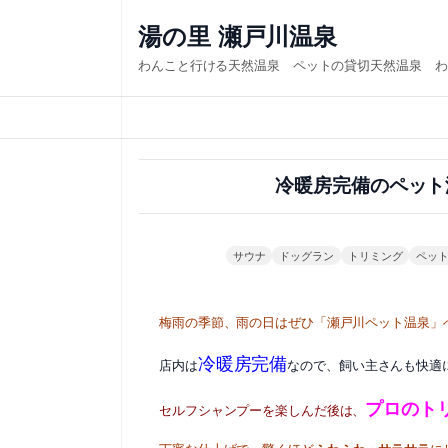
内
湯の里 瀬戸川温泉
容
わんこと行ける天然温泉 ペットの貸切天然温泉 わ
を
ス
キ
ッ
冷暖房完備のペット
プ
サウナ
ドッグラン
トリミング
ペッ
梅雨の季節、雨の日はぜひ「瀬戸川ペット温泉」
冷暖房完備
店内は
なので、飼い主さんも快適
プロのト
セルフシャンプーを楽しんだ後は、