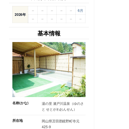
–
–
–
–
–
6月
2026年
–
–
–
–
–
–
基本情報
名称(かな)
湯の里 瀬戸川温泉（ゆのさ
と せとがわおんせん）
所在地
岡山県苫田郡鏡野町寺元
425-9