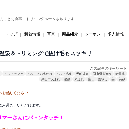
んことお食事 トリミングルームもあります
トップ
新着情報
写真
商品紹介
クーポン
求人情報
温泉＆トリミングで抜け毛もスッキリ
この記事のキーワード
ト
ペットカフェ
ペットとお出かけ
ペット温泉
天然温泉
岡山県犬連れ
岩盤浴
津山市犬連れ
温泉
犬連れ
癒し
癒やし
美
美容
へお越しください！
にお過ごしいただけます。
リマーさんにバトンタッチ！