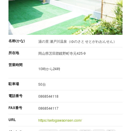
名称(かな)
湯の里 瀬戸川温泉（ゆのさと せとがわおんせん）
所在地
岡山県苫田郡鏡野町寺元425-9
営業時間
10時から24時
駐車場
50台
電話番号
0868544118
FAX番号
0868544117
URL
https://setogawaonsen.com/