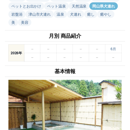
ペットとお出かけ
ペット温泉
天然温泉
岡山県犬連れ
岩盤浴
津山市犬連れ
温泉
犬連れ
癒し
癒やし
美
美容
月別 商品紹介
–
–
–
–
–
6月
2026年
–
–
–
–
–
–
基本情報