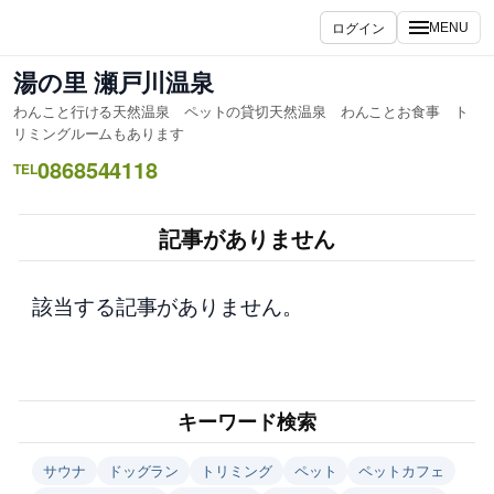
内
ログイン
MENU
容
を
湯の里 瀬戸川温泉
ス
わんこと行ける天然温泉 ペットの貸切天然温泉 わんことお食事 ト
キ
リミングルームもあります
ッ
0868544118
TEL
プ
記事がありません
該当する記事がありません。
キーワード検索
サウナ
ドッグラン
トリミング
ペット
ペットカフェ