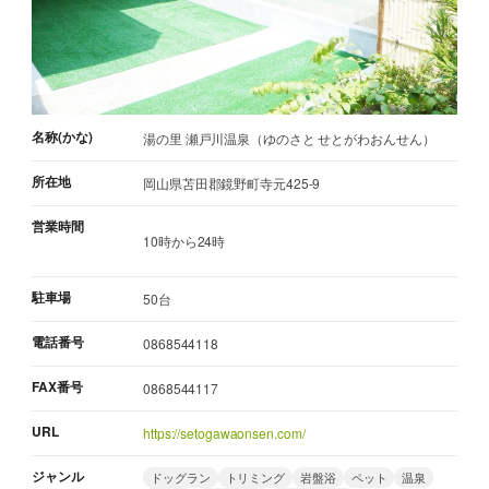
名称(かな)
湯の里 瀬戸川温泉（ゆのさと せとがわおんせん）
所在地
岡山県苫田郡鏡野町寺元425-9
営業時間
10時から24時
駐車場
50台
電話番号
0868544118
FAX番号
0868544117
URL
https://setogawaonsen.com/
ジャンル
ドッグラン
トリミング
岩盤浴
ペット
温泉