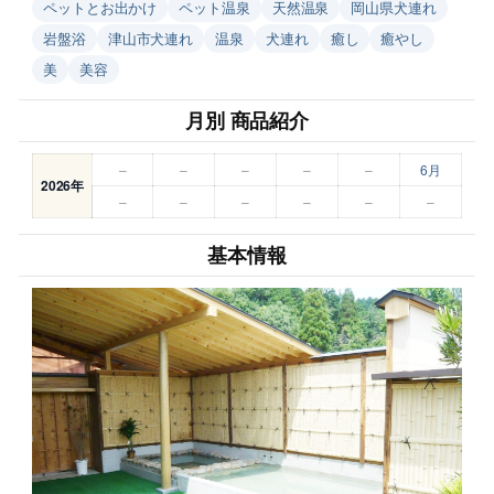
ペットとお出かけ
ペット温泉
天然温泉
岡山県犬連れ
岩盤浴
津山市犬連れ
温泉
犬連れ
癒し
癒やし
美
美容
月別 商品紹介
–
–
–
–
–
6月
2026年
–
–
–
–
–
–
基本情報