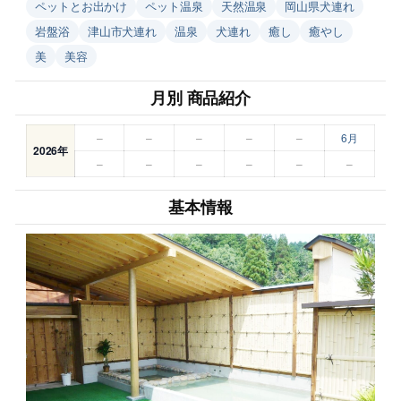
ペットとお出かけ
ペット温泉
天然温泉
岡山県犬連れ
岩盤浴
津山市犬連れ
温泉
犬連れ
癒し
癒やし
美
美容
月別 商品紹介
–
–
–
–
–
6月
2026年
–
–
–
–
–
–
基本情報