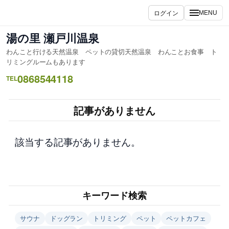
内
ログイン
MENU
容
を
湯の里 瀬戸川温泉
ス
わんこと行ける天然温泉 ペットの貸切天然温泉 わんことお食事 ト
キ
リミングルームもあります
ッ
0868544118
TEL
プ
記事がありません
該当する記事がありません。
キーワード検索
サウナ
ドッグラン
トリミング
ペット
ペットカフェ