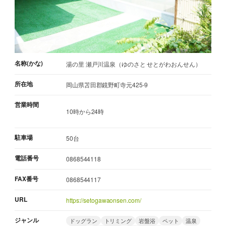
名称(かな)
湯の里 瀬戸川温泉（ゆのさと せとがわおんせん）
所在地
岡山県苫田郡鏡野町寺元425-9
営業時間
10時から24時
駐車場
50台
電話番号
0868544118
FAX番号
0868544117
URL
https://setogawaonsen.com/
ジャンル
ドッグラン
トリミング
岩盤浴
ペット
温泉