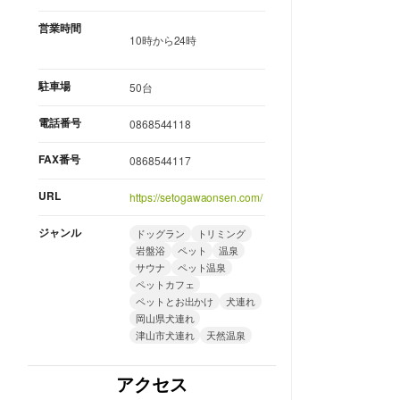
営業時間
10時から24時
駐車場
50台
電話番号
0868544118
FAX番号
0868544117
URL
https://setogawaonsen.com/
ジャンル
ドッグラン
トリミング
岩盤浴
ペット
温泉
サウナ
ペット温泉
ペットカフェ
ペットとお出かけ
犬連れ
岡山県犬連れ
津山市犬連れ
天然温泉
アクセス