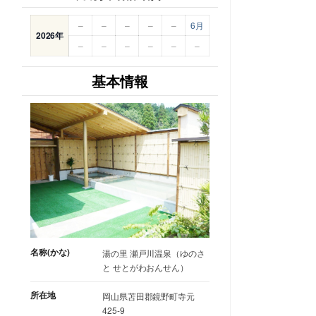
–
–
–
–
–
6月
2026年
–
–
–
–
–
–
基本情報
名称(かな)
湯の里 瀬戸川温泉（ゆのさ
と せとがわおんせん）
所在地
岡山県苫田郡鏡野町寺元
425-9