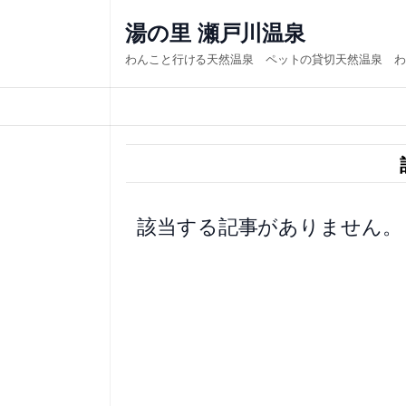
内
湯の里 瀬戸川温泉
容
わんこと行ける天然温泉 ペットの貸切天然温泉 わ
を
ス
キ
ッ
プ
該当する記事がありません。