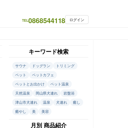
0868544118
ログイン
TEL
キーワード検索
サウナ
ドッグラン
トリミング
ペット
ペットカフェ
ペットとお出かけ
ペット温泉
天然温泉
岡山県犬連れ
岩盤浴
津山市犬連れ
温泉
犬連れ
癒し
癒やし
美
美容
月別 商品紹介