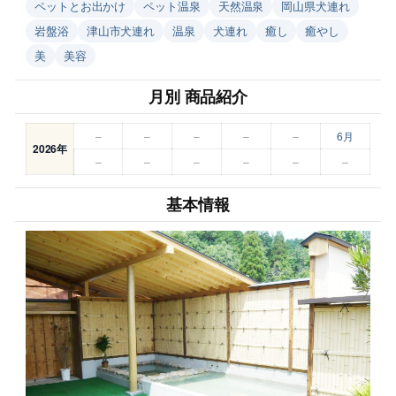
ペットとお出かけ
ペット温泉
天然温泉
岡山県犬連れ
岩盤浴
津山市犬連れ
温泉
犬連れ
癒し
癒やし
美
美容
月別 商品紹介
–
–
–
–
–
6月
2026年
–
–
–
–
–
–
基本情報