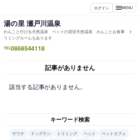
内
ログイン
MENU
容
を
湯の里 瀬戸川温泉
ス
わんこと行ける天然温泉 ペットの貸切天然温泉 わんことお食事 ト
キ
リミングルームもあります
ッ
0868544118
TEL
プ
記事がありません
該当する記事がありません。
キーワード検索
サウナ
ドッグラン
トリミング
ペット
ペットカフェ