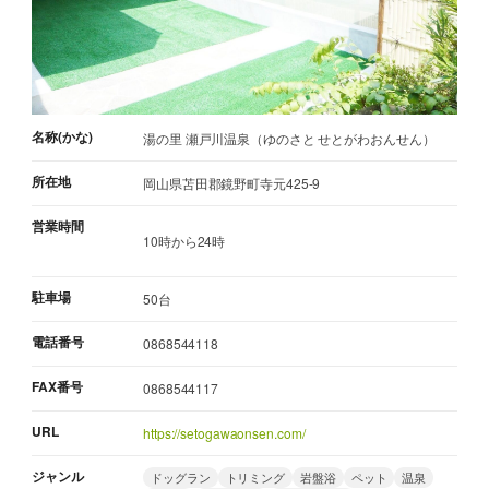
名称(かな)
湯の里 瀬戸川温泉（ゆのさと せとがわおんせん）
所在地
岡山県苫田郡鏡野町寺元425-9
営業時間
10時から24時
駐車場
50台
電話番号
0868544118
FAX番号
0868544117
URL
https://setogawaonsen.com/
ジャンル
ドッグラン
トリミング
岩盤浴
ペット
温泉