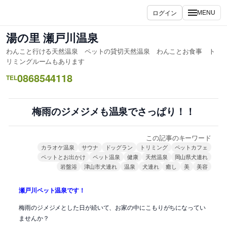
内
ログイン
MENU
容
を
湯の里 瀬戸川温泉
ス
わんこと行ける天然温泉 ペットの貸切天然温泉 わんことお食事 ト
キ
リミングルームもあります
ッ
0868544118
TEL
プ
梅雨のジメジメも温泉でさっぱり！！
この記事のキーワード
カラオケ温泉
サウナ
ドッグラン
トリミング
ペットカフェ
ペットとお出かけ
ペット温泉
健康
天然温泉
岡山県犬連れ
岩盤浴
津山市犬連れ
温泉
犬連れ
癒し
美
美容
瀬戸川ペット温泉です！
梅雨のジメジメとした日が続いて、お家の中にこもりがちになってい
ませんか？