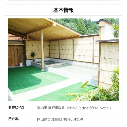
基本情報
名称(かな)
湯の里 瀬戸川温泉（ゆのさと せとがわおんせん）
所在地
岡山県苫田郡鏡野町寺元425-9