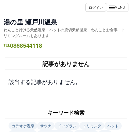
内
ログイン
MENU
容
を
湯の里 瀬戸川温泉
ス
わんこと行ける天然温泉 ペットの貸切天然温泉 わんことお食事 ト
キ
リミングルームもあります
ッ
0868544118
TEL
プ
記事がありません
該当する記事がありません。
キーワード検索
カラオケ温泉
サウナ
ドッグラン
トリミング
ペット