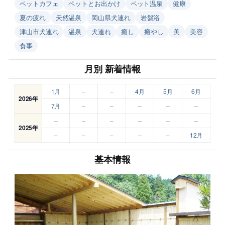
ペットカフェ
ペットとお出かけ
ペット温泉
健康
夏の疲れ
天然温泉
岡山県犬連れ
岩盤浴
津山市犬連れ
温泉
犬連れ
癒し
癒やし
美
美容
食事
月別 新着情報
1月
–
–
4月
5月
6月
2026年
7月
–
–
–
–
–
–
–
–
–
–
–
2025年
–
–
–
–
–
12月
基本情報