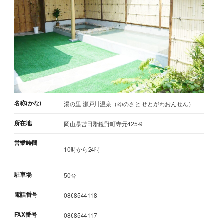
名称(かな)
湯の里 瀬戸川温泉（ゆのさと せとがわおんせん）
所在地
岡山県苫田郡鏡野町寺元425-9
営業時間
10時から24時
駐車場
50台
電話番号
0868544118
FAX番号
0868544117