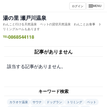
内
ログイン
MENU
容
を
湯の里 瀬戸川温泉
ス
わんこと行ける天然温泉 ペットの貸切天然温泉 わんことお食事 ト
キ
リミングルームもあります
ッ
0868544118
TEL
プ
記事がありません
該当する記事がありません。
キーワード検索
カラオケ温泉
サウナ
ドッグラン
トリミング
ペット