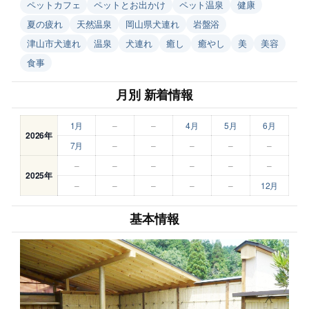
ペットカフェ
ペットとお出かけ
ペット温泉
健康
夏の疲れ
天然温泉
岡山県犬連れ
岩盤浴
津山市犬連れ
温泉
犬連れ
癒し
癒やし
美
美容
食事
月別 新着情報
1月
–
–
4月
5月
6月
2026年
7月
–
–
–
–
–
–
–
–
–
–
–
2025年
–
–
–
–
–
12月
基本情報