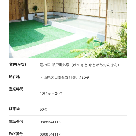
名称(かな)
湯の里 瀬戸川温泉（ゆのさと せとがわおんせん）
所在地
岡山県苫田郡鏡野町寺元425-9
営業時間
10時から24時
駐車場
50台
電話番号
0868544118
FAX番号
0868544117