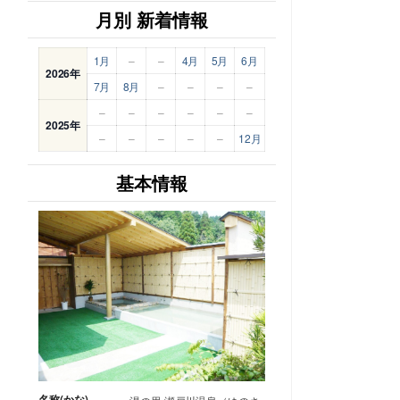
月別 新着情報
1月
–
–
4月
5月
6月
2026年
7月
8月
–
–
–
–
–
–
–
–
–
–
2025年
–
–
–
–
–
12月
基本情報
名称(かな)