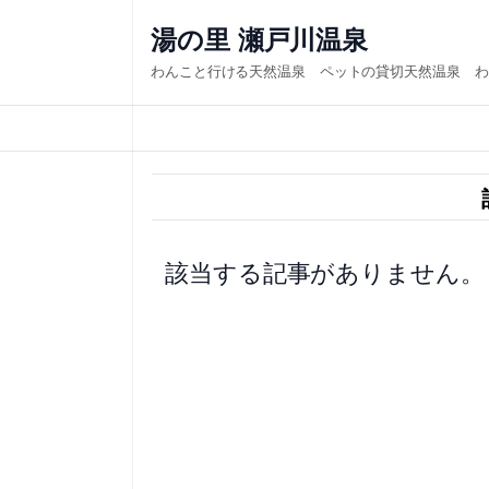
内
湯の里 瀬戸川温泉
容
わんこと行ける天然温泉 ペットの貸切天然温泉 わ
を
ス
キ
ッ
プ
該当する記事がありません。