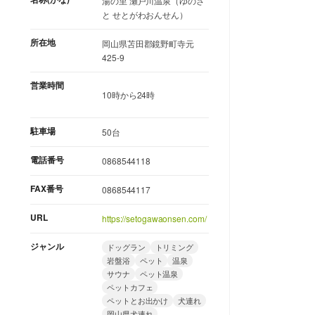
湯の里 瀬戸川温泉（ゆのさ
と せとがわおんせん）
所在地
岡山県苫田郡鏡野町寺元
425-9
営業時間
10時から24時
駐車場
50台
電話番号
0868544118
FAX番号
0868544117
URL
https://setogawaonsen.com/
ジャンル
ドッグラン
トリミング
岩盤浴
ペット
温泉
サウナ
ペット温泉
ペットカフェ
ペットとお出かけ
犬連れ
岡山県犬連れ