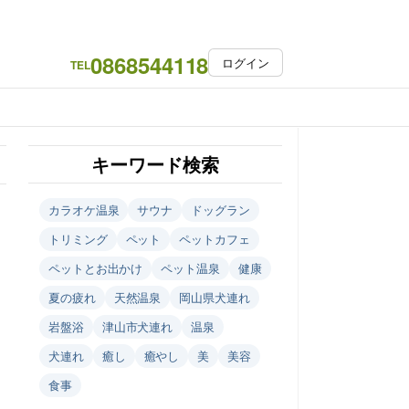
0868544118
ログイン
TEL
キーワード検索
カラオケ温泉
サウナ
ドッグラン
トリミング
ペット
ペットカフェ
ペットとお出かけ
ペット温泉
健康
夏の疲れ
天然温泉
岡山県犬連れ
岩盤浴
津山市犬連れ
温泉
犬連れ
癒し
癒やし
美
美容
食事