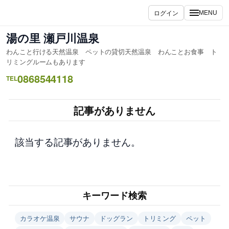
内
ログイン
MENU
容
を
湯の里 瀬戸川温泉
ス
わんこと行ける天然温泉 ペットの貸切天然温泉 わんことお食事 ト
キ
リミングルームもあります
ッ
0868544118
TEL
プ
記事がありません
該当する記事がありません。
キーワード検索
カラオケ温泉
サウナ
ドッグラン
トリミング
ペット