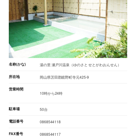
名称(かな)
湯の里 瀬戸川温泉（ゆのさと せとがわおんせん）
所在地
岡山県苫田郡鏡野町寺元425-9
営業時間
10時から24時
駐車場
50台
電話番号
0868544118
FAX番号
0868544117