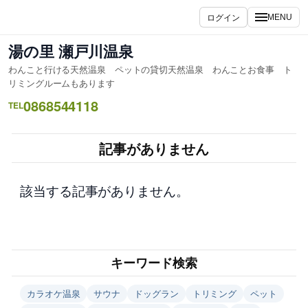
内
ログイン
MENU
容
を
湯の里 瀬戸川温泉
ス
わんこと行ける天然温泉 ペットの貸切天然温泉 わんことお食事 ト
キ
リミングルームもあります
ッ
0868544118
TEL
プ
記事がありません
該当する記事がありません。
キーワード検索
カラオケ温泉
サウナ
ドッグラン
トリミング
ペット