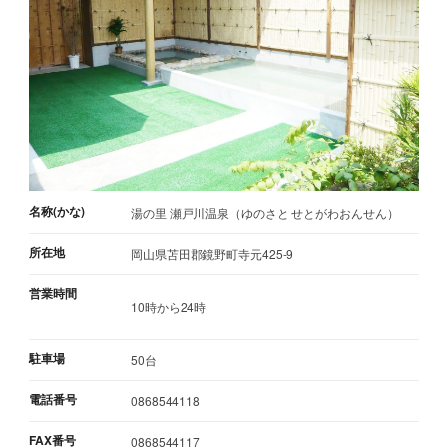
名称(かな)
湯の里 瀬戸川温泉（ゆのさと せとがわおんせん）
所在地
岡山県苫田郡鏡野町寺元425-9
営業時間
10時から24時
駐車場
50台
電話番号
0868544118
FAX番号
0868544117