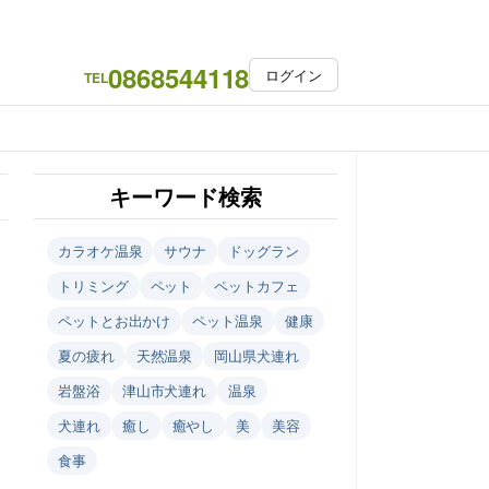
0868544118
ログイン
TEL
キーワード検索
カラオケ温泉
サウナ
ドッグラン
トリミング
ペット
ペットカフェ
ペットとお出かけ
ペット温泉
健康
夏の疲れ
天然温泉
岡山県犬連れ
岩盤浴
津山市犬連れ
温泉
犬連れ
癒し
癒やし
美
美容
食事