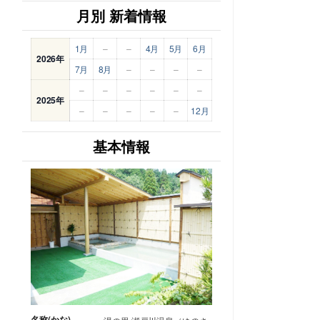
月別 新着情報
1月
–
–
4月
5月
6月
2026年
7月
8月
–
–
–
–
–
–
–
–
–
–
2025年
–
–
–
–
–
12月
基本情報
名称(かな)