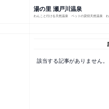
内
湯の里 瀬戸川温泉
容
わんこと行ける天然温泉 ペットの貸切天然温泉 わ
を
ス
キ
ッ
プ
該当する記事がありません。