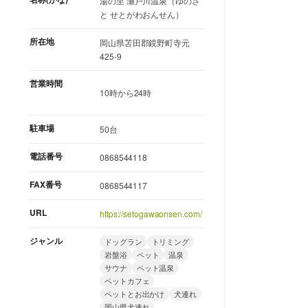
湯の里 瀬戸川温泉（ゆのさ
と せとがわおんせん）
所在地
岡山県苫田郡鏡野町寺元
425-9
営業時間
10時から24時
駐車場
50台
電話番号
0868544118
FAX番号
0868544117
URL
https://setogawaonsen.com/
ジャンル
ドッグラン
トリミング
岩盤浴
ペット
温泉
サウナ
ペット温泉
ペットカフェ
ペットとお出かけ
犬連れ
岡山県犬連れ