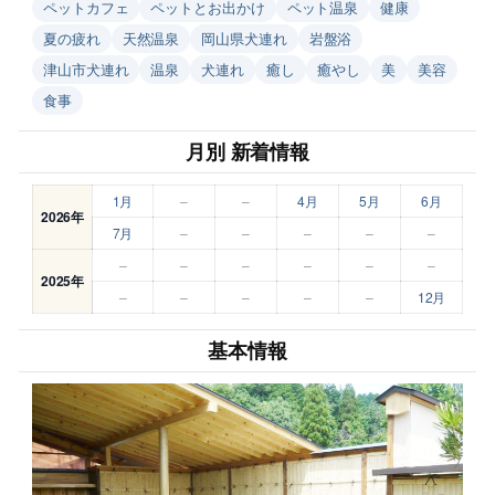
ペットカフェ
ペットとお出かけ
ペット温泉
健康
夏の疲れ
天然温泉
岡山県犬連れ
岩盤浴
津山市犬連れ
温泉
犬連れ
癒し
癒やし
美
美容
食事
月別 新着情報
1月
–
–
4月
5月
6月
2026年
7月
–
–
–
–
–
–
–
–
–
–
–
2025年
–
–
–
–
–
12月
基本情報