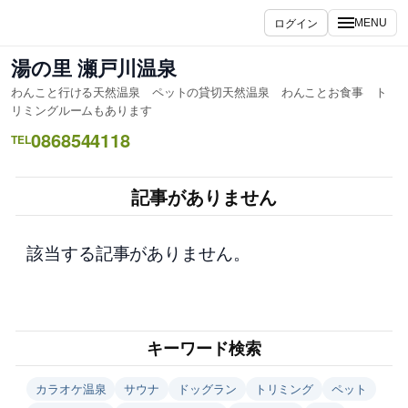
内
ログイン
MENU
容
を
湯の里 瀬戸川温泉
ス
わんこと行ける天然温泉 ペットの貸切天然温泉 わんことお食事 ト
キ
リミングルームもあります
ッ
0868544118
TEL
プ
記事がありません
該当する記事がありません。
キーワード検索
カラオケ温泉
サウナ
ドッグラン
トリミング
ペット