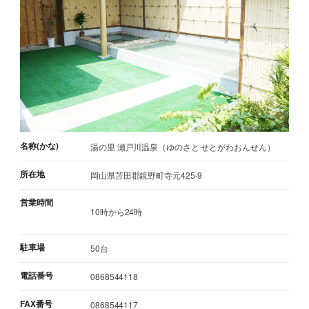
名称(かな)
湯の里 瀬戸川温泉（ゆのさと せとがわおんせん）
所在地
岡山県苫田郡鏡野町寺元425-9
営業時間
10時から24時
駐車場
50台
電話番号
0868544118
FAX番号
0868544117