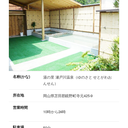
名称(かな)
湯の里 瀬戸川温泉（ゆのさと せとがわお
んせん）
所在地
岡山県苫田郡鏡野町寺元425-9
営業時間
10時から24時
駐車場
50台