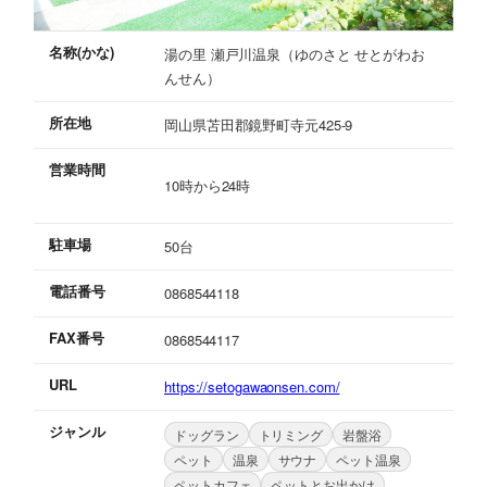
名称(かな)
湯の里 瀬戸川温泉（ゆのさと せとがわお
んせん）
所在地
岡山県苫田郡鏡野町寺元425-9
営業時間
10時から24時
駐車場
50台
電話番号
0868544118
FAX番号
0868544117
URL
https://setogawaonsen.com/
ジャンル
ドッグラン
トリミング
岩盤浴
ペット
温泉
サウナ
ペット温泉
ペットカフェ
ペットとお出かけ