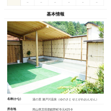
–
–
–
–
–
–
基本情報
名称(かな)
湯の里 瀬戸川温泉（ゆのさと せとがわおんせん）
所在地
岡山県苫田郡鏡野町寺元425-9