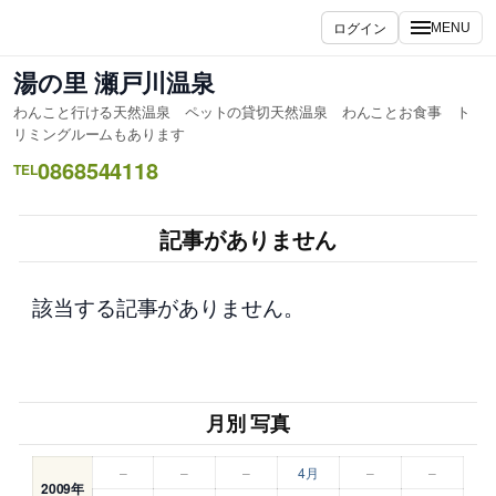
内
ログイン
MENU
容
を
湯の里 瀬戸川温泉
ス
わんこと行ける天然温泉 ペットの貸切天然温泉 わんことお食事 ト
キ
リミングルームもあります
ッ
0868544118
TEL
プ
記事がありません
該当する記事がありません。
月別 写真
–
–
–
4月
–
–
2009年