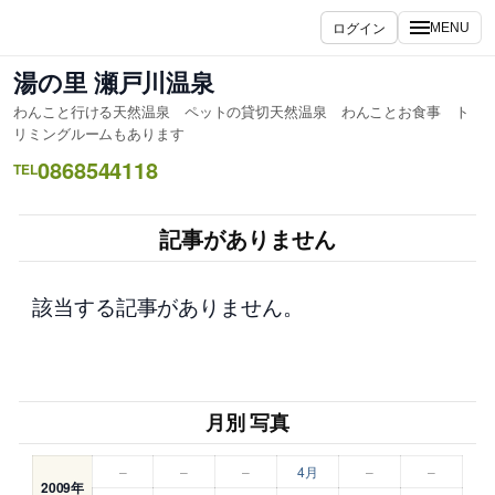
内
ログイン
MENU
容
を
湯の里 瀬戸川温泉
ス
わんこと行ける天然温泉 ペットの貸切天然温泉 わんことお食事 ト
キ
リミングルームもあります
ッ
0868544118
TEL
プ
記事がありません
該当する記事がありません。
月別 写真
–
–
–
4月
–
–
2009年