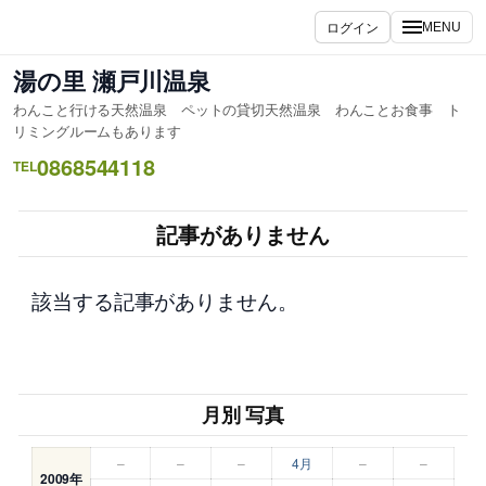
内
ログイン
MENU
容
を
湯の里 瀬戸川温泉
ス
わんこと行ける天然温泉 ペットの貸切天然温泉 わんことお食事 ト
キ
リミングルームもあります
ッ
0868544118
TEL
プ
記事がありません
該当する記事がありません。
月別 写真
–
–
–
4月
–
–
2009年