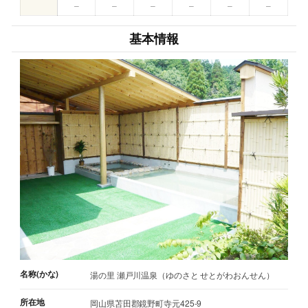
–
–
–
–
–
–
基本情報
名称(かな)
湯の里 瀬戸川温泉（ゆのさと せとがわおんせん）
所在地
岡山県苫田郡鏡野町寺元425-9