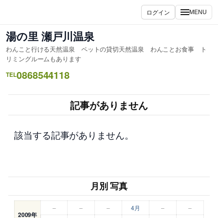
内
ログイン
MENU
容
を
湯の里 瀬戸川温泉
ス
わんこと行ける天然温泉 ペットの貸切天然温泉 わんことお食事 ト
キ
リミングルームもあります
ッ
0868544118
TEL
プ
記事がありません
該当する記事がありません。
月別 写真
–
–
–
4月
–
–
2009年