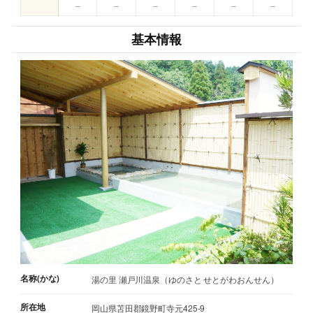
–
–
–
–
–
–
基本情報
名称(かな)
湯の里 瀬戸川温泉（ゆのさと せとがわおんせん）
所在地
岡山県苫田郡鏡野町寺元425-9