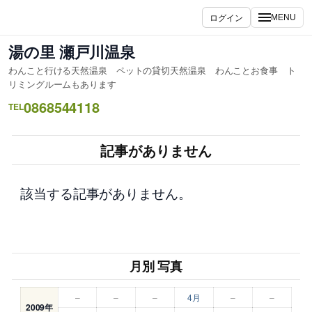
内
ログイン
MENU
容
を
湯の里 瀬戸川温泉
ス
わんこと行ける天然温泉 ペットの貸切天然温泉 わんことお食事 ト
キ
リミングルームもあります
ッ
0868544118
TEL
プ
記事がありません
該当する記事がありません。
月別 写真
–
–
–
4月
–
–
2009年