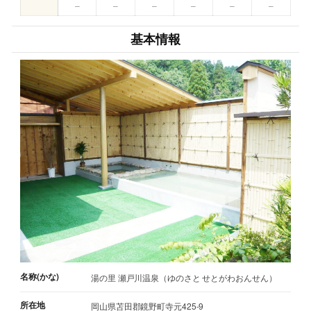
–
–
–
–
–
–
基本情報
名称(かな)
湯の里 瀬戸川温泉（ゆのさと せとがわおんせん）
所在地
岡山県苫田郡鏡野町寺元425-9