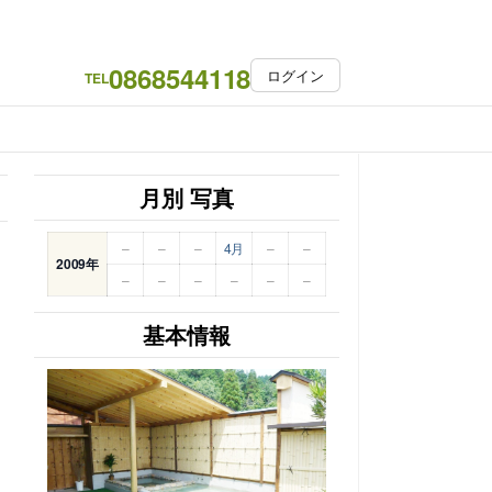
0868544118
ログイン
TEL
月別 写真
–
–
–
4月
–
–
2009年
–
–
–
–
–
–
基本情報