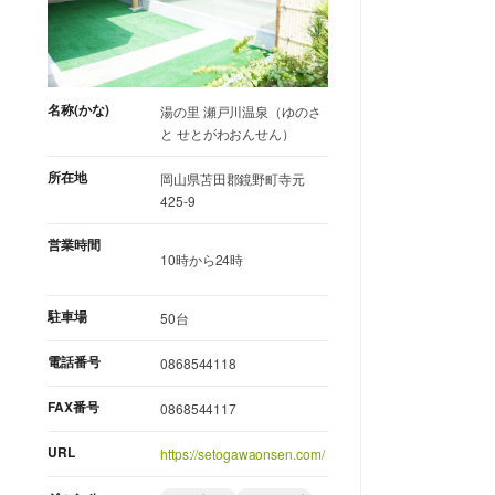
名称(かな)
湯の里 瀬戸川温泉（ゆのさ
と せとがわおんせん）
所在地
岡山県苫田郡鏡野町寺元
425-9
営業時間
10時から24時
駐車場
50台
電話番号
0868544118
FAX番号
0868544117
URL
https://setogawaonsen.com/