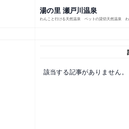
内
湯の里 瀬戸川温泉
容
わんこと行ける天然温泉 ペットの貸切天然温泉 わ
を
ス
キ
ッ
プ
該当する記事がありません。