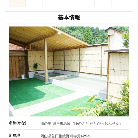
–
–
–
–
–
–
基本情報
名称(かな)
湯の里 瀬戸川温泉（ゆのさと せとがわおんせん）
所在地
岡山県苫田郡鏡野町寺元425-9