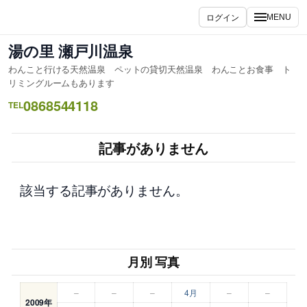
内
ログイン
MENU
容
を
湯の里 瀬戸川温泉
ス
わんこと行ける天然温泉 ペットの貸切天然温泉 わんことお食事 ト
キ
リミングルームもあります
ッ
0868544118
TEL
プ
記事がありません
該当する記事がありません。
月別 写真
–
–
–
4月
–
–
2009年