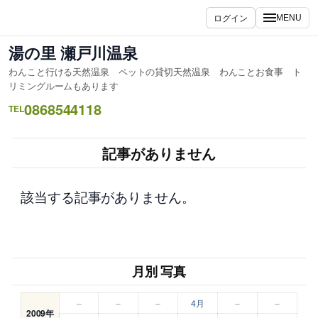
内
ログイン
MENU
容
を
湯の里 瀬戸川温泉
ス
わんこと行ける天然温泉 ペットの貸切天然温泉 わんことお食事 ト
キ
リミングルームもあります
ッ
0868544118
TEL
プ
記事がありません
該当する記事がありません。
月別 写真
–
–
–
4月
–
–
2009年