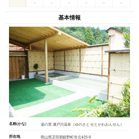
–
–
–
–
–
–
基本情報
名称(かな)
湯の里 瀬戸川温泉（ゆのさと せとがわおんせん）
所在地
岡山県苫田郡鏡野町寺元425-9