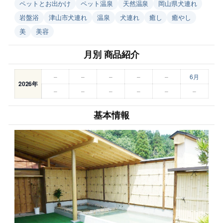
ペットとお出かけ
ペット温泉
天然温泉
岡山県犬連れ
岩盤浴
津山市犬連れ
温泉
犬連れ
癒し
癒やし
美
美容
月別 商品紹介
–
–
–
–
–
6月
2026年
–
–
–
–
–
–
基本情報