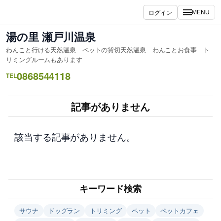
内
ログイン
MENU
容
を
湯の里 瀬戸川温泉
ス
わんこと行ける天然温泉 ペットの貸切天然温泉 わんことお食事 ト
キ
リミングルームもあります
ッ
0868544118
TEL
プ
記事がありません
該当する記事がありません。
キーワード検索
サウナ
ドッグラン
トリミング
ペット
ペットカフェ