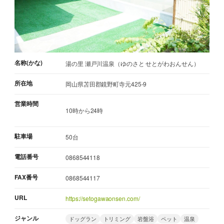
名称(かな)
湯の里 瀬戸川温泉（ゆのさと せとがわおんせん）
所在地
岡山県苫田郡鏡野町寺元425-9
営業時間
10時から24時
駐車場
50台
電話番号
0868544118
FAX番号
0868544117
URL
https://setogawaonsen.com/
ジャンル
ドッグラン
トリミング
岩盤浴
ペット
温泉