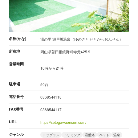
名称(かな)
湯の里 瀬戸川温泉（ゆのさと せとがわおんせん）
所在地
岡山県苫田郡鏡野町寺元425-9
営業時間
10時から24時
駐車場
50台
電話番号
0868544118
FAX番号
0868544117
URL
https://setogawaonsen.com/
ジャンル
ドッグラン
トリミング
岩盤浴
ペット
温泉