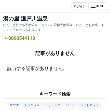
内
ログイン
MENU
容
を
湯の里 瀬戸川温泉
ス
わんこと行ける天然温泉 ペットの貸切天然温泉 わんことお食事 ト
キ
リミングルームもあります
ッ
0868544118
TEL
プ
記事がありません
該当する記事がありません。
キーワード検索
サウナ
ドッグラン
トリミング
ペット
ペットカフェ