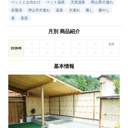
ペットとお出かけ
ペット温泉
天然温泉
岡山県犬連れ
岩盤浴
津山市犬連れ
温泉
犬連れ
癒し
癒やし
美
美容
月別 商品紹介
–
–
–
–
–
6月
2026年
–
–
–
–
–
–
基本情報