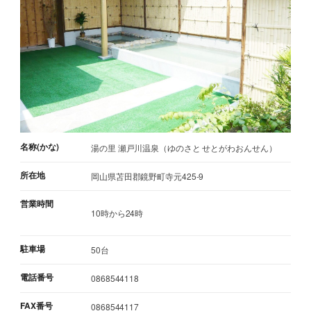
名称(かな)
湯の里 瀬戸川温泉（ゆのさと せとがわおんせん）
所在地
岡山県苫田郡鏡野町寺元425-9
営業時間
10時から24時
駐車場
50台
電話番号
0868544118
FAX番号
0868544117