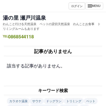
内
ログイン
MENU
容
を
湯の里 瀬戸川温泉
ス
わんこと行ける天然温泉 ペットの貸切天然温泉 わんことお食事 ト
キ
リミングルームもあります
ッ
0868544118
TEL
プ
記事がありません
該当する記事がありません。
キーワード検索
カラオケ温泉
サウナ
ドッグラン
トリミング
ペット