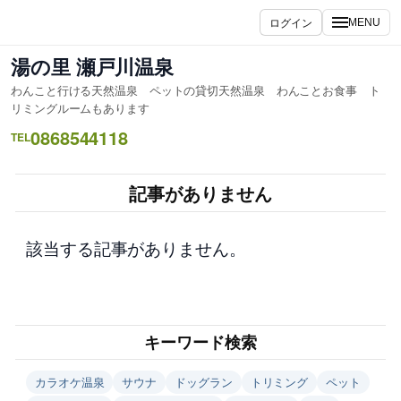
内
ログイン
MENU
容
を
湯の里 瀬戸川温泉
ス
わんこと行ける天然温泉 ペットの貸切天然温泉 わんことお食事 ト
キ
リミングルームもあります
ッ
0868544118
TEL
プ
記事がありません
該当する記事がありません。
キーワード検索
カラオケ温泉
サウナ
ドッグラン
トリミング
ペット