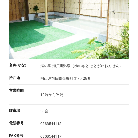
名称(かな)
湯の里 瀬戸川温泉（ゆのさと せとがわおんせん）
所在地
岡山県苫田郡鏡野町寺元425-9
営業時間
10時から24時
駐車場
50台
電話番号
0868544118
FAX番号
0868544117