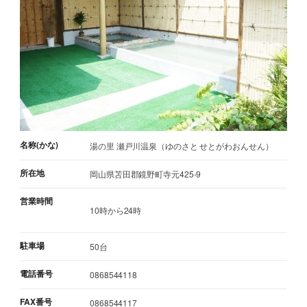
名称(かな)
湯の里 瀬戸川温泉（ゆのさと せとがわおんせん）
所在地
岡山県苫田郡鏡野町寺元425-9
営業時間
10時から24時
駐車場
50台
電話番号
0868544118
FAX番号
0868544117