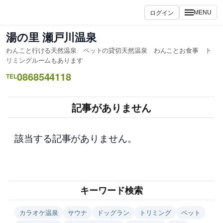
内
ログイン
MENU
容
を
湯の里 瀬戸川温泉
ス
わんこと行ける天然温泉 ペットの貸切天然温泉 わんことお食事 ト
キ
リミングルームもあります
ッ
0868544118
TEL
プ
記事がありません
該当する記事がありません。
キーワード検索
カラオケ温泉
サウナ
ドッグラン
トリミング
ペット