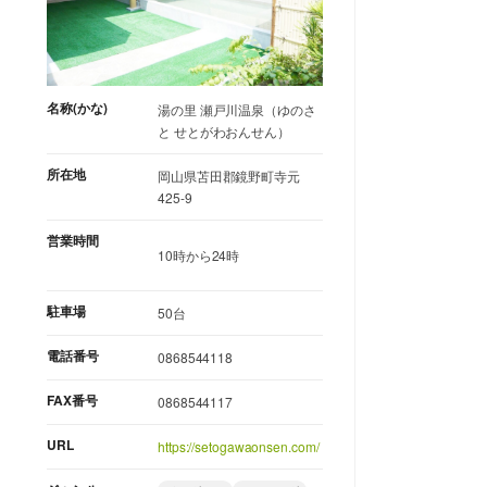
名称(かな)
湯の里 瀬戸川温泉（ゆのさ
と せとがわおんせん）
所在地
岡山県苫田郡鏡野町寺元
425-9
営業時間
10時から24時
駐車場
50台
電話番号
0868544118
FAX番号
0868544117
URL
https://setogawaonsen.com/