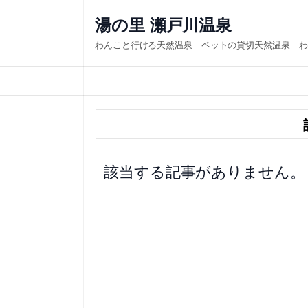
内
湯の里 瀬戸川温泉
容
わんこと行ける天然温泉 ペットの貸切天然温泉 わ
を
ス
キ
ッ
プ
該当する記事がありません。