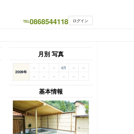
0868544118
ログイン
TEL
月別 写真
–
–
–
4月
–
–
2009年
–
–
–
–
–
–
基本情報