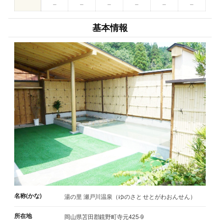
–
–
–
–
–
–
基本情報
名称(かな)
湯の里 瀬戸川温泉（ゆのさと せとがわおんせん）
所在地
岡山県苫田郡鏡野町寺元425-9