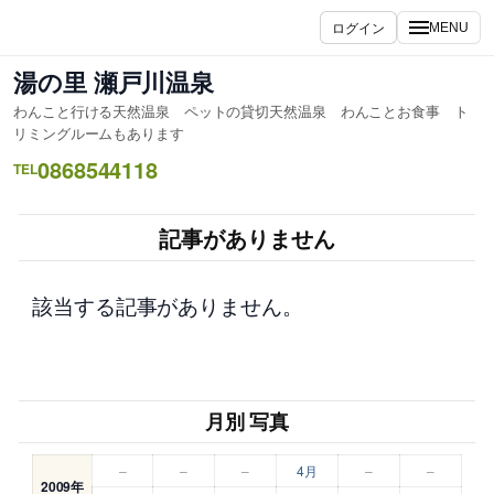
内
ログイン
MENU
容
を
湯の里 瀬戸川温泉
ス
わんこと行ける天然温泉 ペットの貸切天然温泉 わんことお食事 ト
キ
リミングルームもあります
ッ
0868544118
TEL
プ
記事がありません
該当する記事がありません。
月別 写真
–
–
–
4月
–
–
2009年