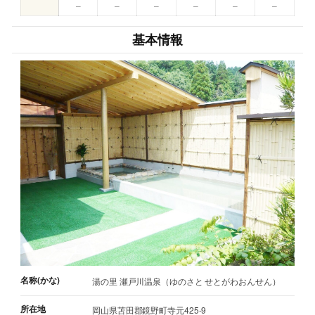
–
–
–
–
–
–
基本情報
名称(かな)
湯の里 瀬戸川温泉（ゆのさと せとがわおんせん）
所在地
岡山県苫田郡鏡野町寺元425-9