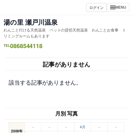
内
ログイン
MENU
容
を
湯の里 瀬戸川温泉
ス
わんこと行ける天然温泉 ペットの貸切天然温泉 わんことお食事 ト
キ
リミングルームもあります
ッ
0868544118
TEL
プ
記事がありません
該当する記事がありません。
月別 写真
–
–
–
4月
–
–
2009年