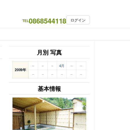
0868544118
ログイン
TEL
月別 写真
–
–
–
4月
–
–
2009年
–
–
–
–
–
–
基本情報