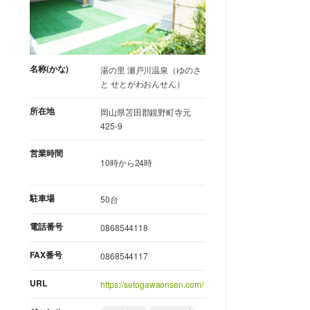
名称(かな)
湯の里 瀬戸川温泉（ゆのさ
と せとがわおんせん）
所在地
岡山県苫田郡鏡野町寺元
425-9
営業時間
10時から24時
駐車場
50台
電話番号
0868544118
FAX番号
0868544117
URL
https://setogawaonsen.com/