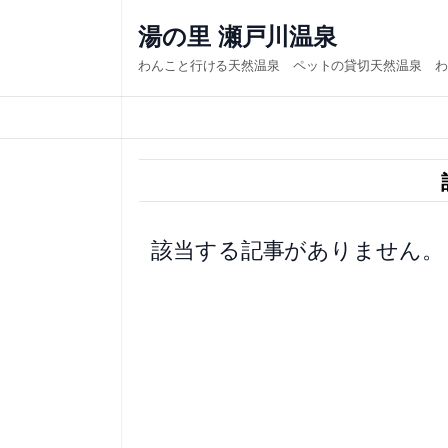
内
湯の里 瀬戸川温泉
容
わんこと行ける天然温泉 ペットの貸切天然温泉 わ
を
ス
キ
ッ
プ
該当する記事がありません。