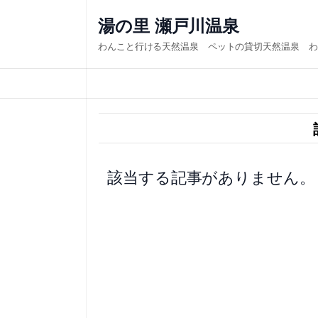
内
湯の里 瀬戸川温泉
容
わんこと行ける天然温泉 ペットの貸切天然温泉 わ
を
ス
キ
ッ
プ
該当する記事がありません。