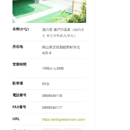
名称(かな)
湯の里 瀬戸川温泉（ゆのさ
と せとがわおんせん）
所在地
岡山県苫田郡鏡野町寺元
425-9
営業時間
10時から24時
駐車場
50台
電話番号
0868544118
FAX番号
0868544117
URL
https://setogawaonsen.com/