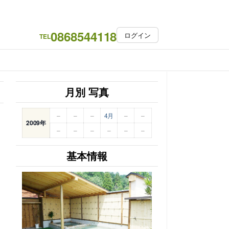
0868544118
ログイン
TEL
月別 写真
–
–
–
4月
–
–
2009年
–
–
–
–
–
–
基本情報