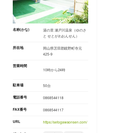
名称(かな)
湯の里 瀬戸川温泉（ゆのさ
と せとがわおんせん）
所在地
岡山県苫田郡鏡野町寺元
425-9
営業時間
10時から24時
駐車場
50台
電話番号
0868544118
FAX番号
0868544117
URL
https://setogawaonsen.com/