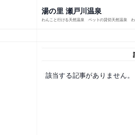
内
湯の里 瀬戸川温泉
容
わんこと行ける天然温泉 ペットの貸切天然温泉 わ
を
ス
キ
ッ
プ
該当する記事がありません。