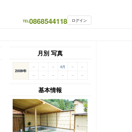
0868544118
ログイン
TEL
月別 写真
–
–
–
4月
–
–
2009年
–
–
–
–
–
–
基本情報