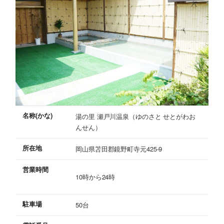
名称(かな)
湯の里 瀬戸川温泉（ゆのさと せとがわお
んせん）
所在地
岡山県苫田郡鏡野町寺元425-9
営業時間
10時から24時
駐車場
50台